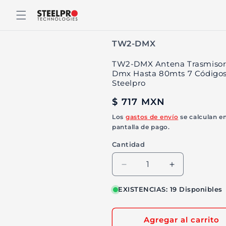
Ir
directamente
al contenido
SKU:
TW2-DMX
TW2-DMX Antena Trasmisor
Dmx Hasta 80mts 7 Código
Steelpro
Precio
$ 717 MXN
habitual
Los
gastos de envío
se calculan en
pantalla de pago.
Cantidad
Reducir
Aumentar
cantidad
cantidad
para
para
EXISTENCIAS: 19 Disponibles
TW2-
TW2-
DMX
DMX
Agregar al carrito
Antena
Antena