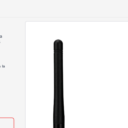
Ir
directamente
a la
información
a
del producto
s
 la