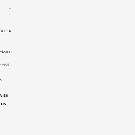
BLICA
cional
NVÍOS
-
m
A EN
IOS