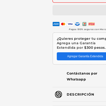
Trasmisora
Trasmisora
Dmx
Dmx
Hasta
Hasta
80mts
80mts
7
7
Códigos
Códigos
Pagos 100% seguros con Mer
Steelpro
Steelpro
¿Quieres proteger tu com
Agrega una Garantía
Extendida por
$300 pesos
.
Agregar Garantía Extendida
Contáctanos por
Whatsapp
DESCRIPCIÓN