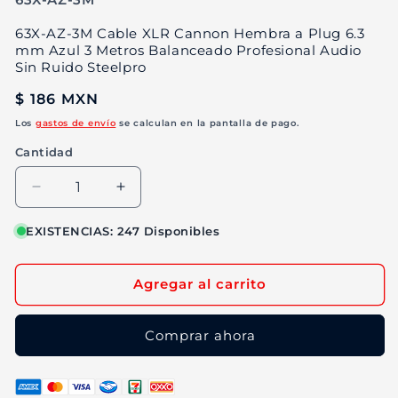
63X-AZ-3M Cable XLR Cannon Hembra a Plug 6.3
mm Azul 3 Metros Balanceado Profesional Audio
Sin Ruido Steelpro
Precio
$ 186 MXN
habitual
Los
gastos de envío
se calculan en la pantalla de pago.
Cantidad
Reducir
Aumentar
cantidad
cantidad
para
para
EXISTENCIAS: 247 Disponibles
63X-
63X-
AZ-
AZ-
Agregar al carrito
3M
3M
Cable
Cable
XLR
XLR
Comprar ahora
Cannon
Cannon
Hembra
Hembra
a
a