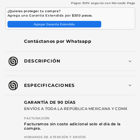
Plug
Plug
Pagos 100% seguros con Mercado Pago
6.3
6.3
¿Quieres proteger tu compra?
mm
mm
Agrega una Garantía Extendida por
$300 pesos
.
Azul
Azul
Agregar Garantía Extendida
3
3
Metros
Metros
Balanceado
Balanceado
Contáctanos por Whatsapp
Profesional
Profesional
Audio
Audio
Sin
Sin
DESCRIPCIÓN
Ruido
Ruido
Steelpro
Steelpro
ESPECIFICACIONES
GARANTÍA DE 90 DÍAS
ENVÍOS A TODA LA REPÚBLICA MEXICANA Y CDMX
FACTURACIÓN
Facturamos sin costo adicional solo el día de la
compra.
HORARIOS DE ATENCIÓN Y ENVÍOS