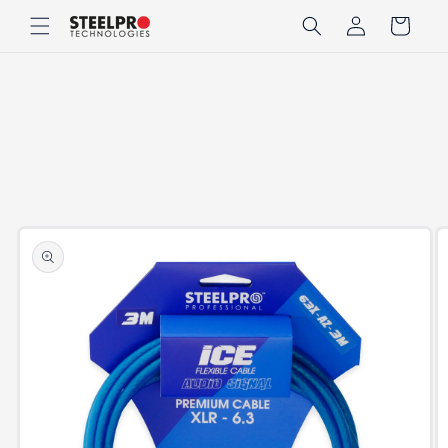
Ir
Iniciar
directamente
Carrito
sesión
al contenido
Ir
directamente
a la
información
del producto