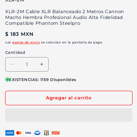
XLR-2M Cable XLR Balanceado 2 Metros Cannon
Macho Hembra Profesional Audio Alta Fidelidad
Compatible Phantom Steelpro
Precio
$ 183 MXN
habitual
Los
gastos de envío
se calculan en la pantalla de pago.
Cantidad
Reducir
Aumentar
cantidad
cantidad
para
para
EXISTENCIAS: 1159 Disponibles
XLR-
XLR-
2M
2M
Agregar al carrito
Cable
Cable
XLR
XLR
Balanceado
Balanceado
2
2
Metros
Metros
Cannon
Cannon