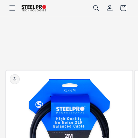
Ir
Iniciar
directamente
Carrito
sesión
al contenido
Ir
directamente
a la
información
del producto