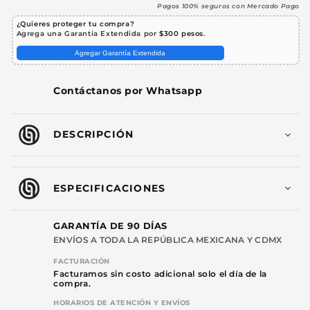
Macho
Macho
Pagos 100% seguros con Mercado Pago
Hembra
Hembra
¿Quieres proteger tu compra?
Profesional
Profesional
Agrega una Garantía Extendida por
$300 pesos
.
Audio
Audio
Agregar Garantía Extendida
Alta
Alta
Fidelidad
Fidelidad
Compatible
Compatible
Contáctanos por Whatsapp
Phantom
Phantom
Steelpro
Steelpro
DESCRIPCIÓN
ESPECIFICACIONES
GARANTÍA DE 90 DÍAS
ENVÍOS A TODA LA REPÚBLICA MEXICANA Y CDMX
FACTURACIÓN
Facturamos sin costo adicional solo el día de la
compra.
HORARIOS DE ATENCIÓN Y ENVÍOS