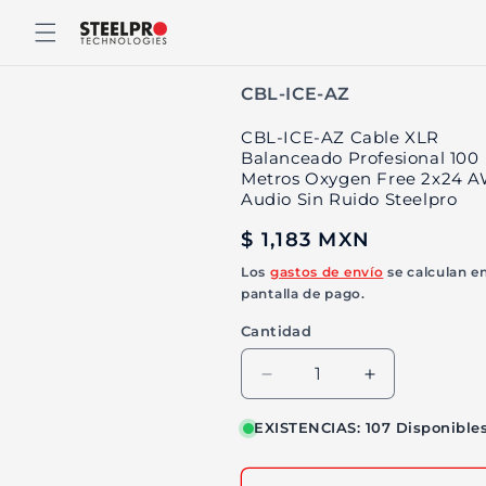
Ir
directamente
al contenido
SKU:
CBL-ICE-AZ
CBL-ICE-AZ Cable XLR
Balanceado Profesional 100
Metros Oxygen Free 2x24 
Audio Sin Ruido Steelpro
Precio
$ 1,183 MXN
habitual
Los
gastos de envío
se calculan en
pantalla de pago.
Cantidad
Reducir
Aumentar
cantidad
cantidad
para
para
EXISTENCIAS: 107 Disponible
CBL-
CBL-
ICE-
ICE-