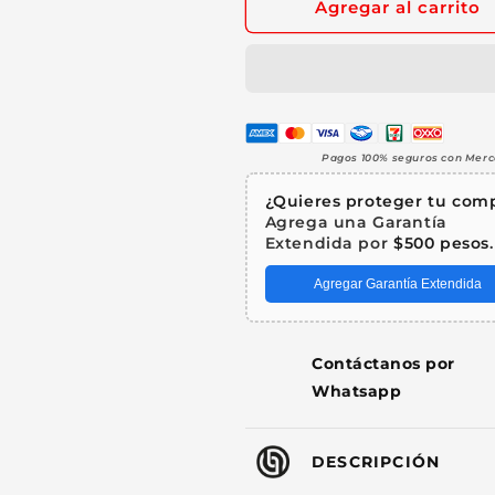
Agregar al carrito
AZ
AZ
Cable
Cable
XLR
XLR
Balanceado
Balanceado
Profesional
Profesional
100
100
Metros
Metros
Pagos 100% seguros con Mer
Oxygen
Oxygen
Free
Free
¿Quieres proteger tu com
2x24
2x24
Agrega una Garantía
AWG
AWG
Extendida por
$500 pesos
.
Audio
Audio
Agregar Garantía Extendida
Sin
Sin
Ruido
Ruido
Steelpro
Steelpro
Contáctanos por
Whatsapp
DESCRIPCIÓN