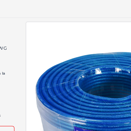
Ir
directamente
a la
información
del producto
AWG
 la
s