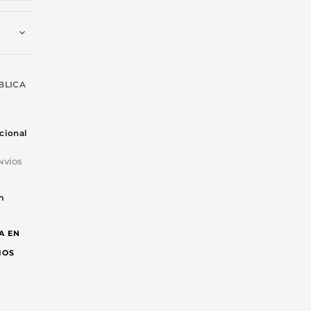
BLICA
cional
NVÍOS
-
m
A EN
IOS