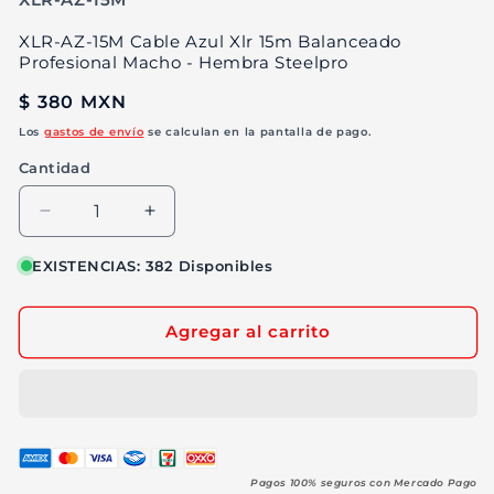
XLR-AZ-15M Cable Azul Xlr 15m Balanceado
Profesional Macho - Hembra Steelpro
Precio
$ 380 MXN
habitual
Los
gastos de envío
se calculan en la pantalla de pago.
Cantidad
Reducir
Aumentar
cantidad
cantidad
para
para
EXISTENCIAS: 382 Disponibles
XLR-
XLR-
AZ-
AZ-
Agregar al carrito
15M
15M
Cable
Cable
Azul
Azul
Xlr
Xlr
15m
15m
Balanceado
Balanceado
Profesional
Profesional
Pagos 100% seguros con Mercado Pago