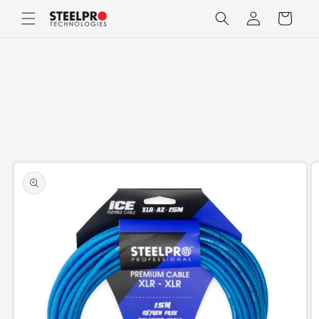
Ir
Iniciar
directamente
Carrito
sesión
al contenido
Ir
directamente
a la
información
del producto