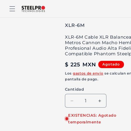
Ir
directamente
al contenido
SKU:
XLR-6M
XLR-6M Cable XLR Balance
Metros Cannon Macho Hem
Profesional Audio Alta Fidel
Compatible Phantom Steel
Precio
$ 225 MXN
Agotado
habitual
Los
gastos de envío
se calculan en
pantalla de pago.
Cantidad
Reducir
Aumentar
cantidad
cantidad
para
para
EXISTENCIAS: Agotado
XLR-
XLR-
temporalmente
6M
6M