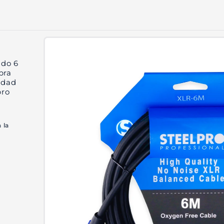
Ir
directamente
a la
información
ado 6
del producto
bra
idad
pro
 la