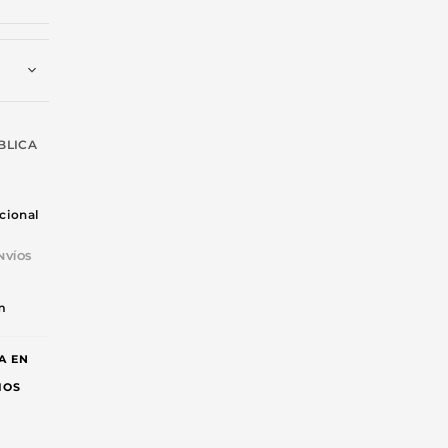
BLICA
cional
NVÍOS
-
m
A EN
IOS