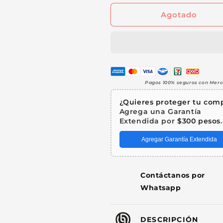
Cable
Cable
Agotado
XLR
XLR
Balanceado
Balanceado
6
6
Metros
Metros
Cannon
Cannon
Macho
Macho
Hembra
Hembra
Pagos 100% seguros con Mer
Profesional
Profesional
Audio
Audio
¿Quieres proteger tu com
Alta
Alta
Agrega una Garantía
Fidelidad
Fidelidad
Extendida por
$300 pesos
.
Compatible
Compatible
Phantom
Phantom
Agregar Garantía Extendida
Steelpro
Steelpro
Contáctanos por
Whatsapp
DESCRIPCIÓN