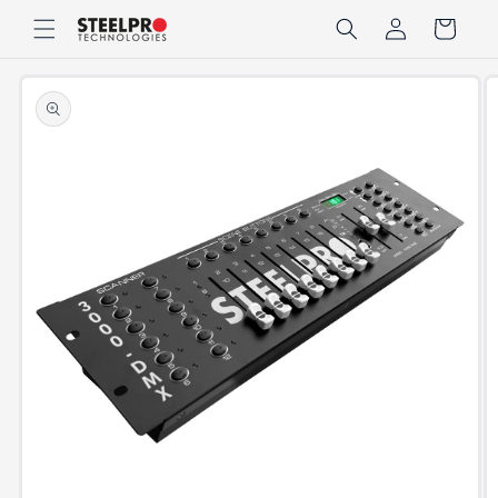
Ir
Iniciar
directamente
Carrito
sesión
al contenido
Ir
directamente
a la
información
del producto