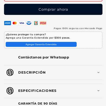
Profesional
Profesional
DMX
DMX
Comprar ahora
192
192
Canales
Canales
Steelpro
Steelpro
Pagos 100% seguros con Mercado Pago
¿Quieres proteger tu compra?
Agrega una Garantía Extendida por
$300 pesos
.
Agregar Garantía Extendida
Contáctanos por Whatsapp
DESCRIPCIÓN
ESPECIFICACIONES
GARANTÍA DE 90 DÍAS