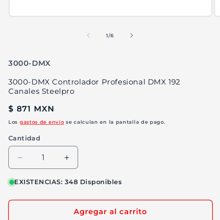
Abrir
Ab
elemento
e
multimedia
m
de
1
/
6
1
2
en
e
una
u
SKU:
3000-DMX
ventana
v
modal
m
3000-DMX Controlador Profesional DMX 192
Canales Steelpro
Precio
$ 871 MXN
habitual
Los
gastos de envío
se calculan en la pantalla de pago.
Cantidad
Reducir
Aumentar
cantidad
cantidad
para
para
EXISTENCIAS: 348 Disponibles
3000-
3000-
DMX
DMX
Agregar al carrito
Controlador
Controlador