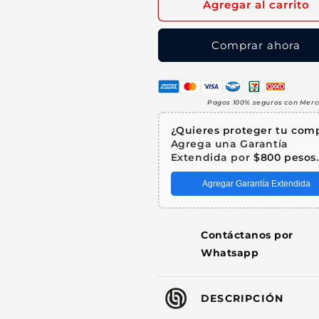
Agregar al carrito
Kit
Kit
Amplificador
Amplificador
4x75W
4x75W
Comprar ahora
Bluetooth
Bluetooth
+
+
4
4
Bocinas
Bocinas
Pagos 100% seguros con Mer
Ambientales
Ambientales
5.25&quot;
5.25&quot;
¿Quieres proteger tu com
Blancas
Blancas
Agrega una Garantía
Audio
Audio
Extendida por
$800 pesos
.
Comercial
Comercial
Agregar Garantía Extendida
Steelpro
Steelpro
Contáctanos por
Whatsapp
DESCRIPCIÓN