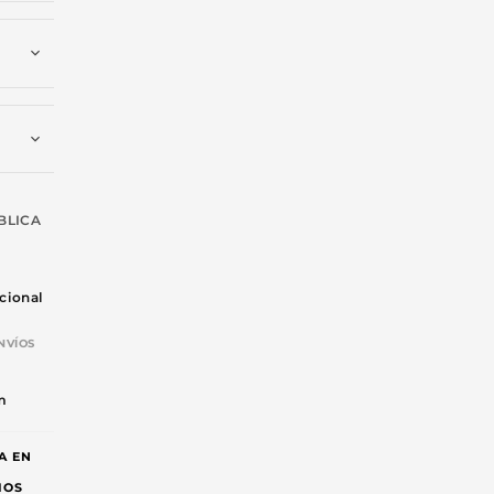
BLICA
cional
NVÍOS
-
m
A EN
IOS