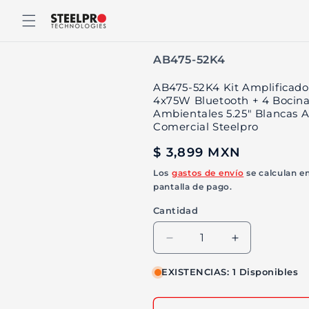
Ir
directamente
al contenido
SKU:
AB475-52K4
AB475-52K4 Kit Amplificado
4x75W Bluetooth + 4 Bocin
Ambientales 5.25" Blancas 
Comercial Steelpro
Precio
$ 3,899 MXN
habitual
Los
gastos de envío
se calculan en
pantalla de pago.
Cantidad
Reducir
Aumentar
cantidad
cantidad
para
para
EXISTENCIAS: 1 Disponibles
AB475-
AB475-
52K4
52K4