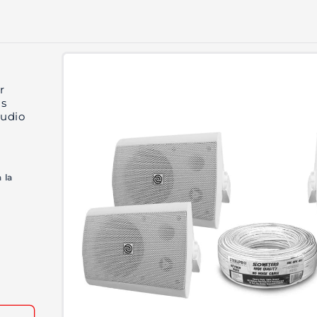
Ir
directamente
a la
información
r
del producto
as
Audio
 la