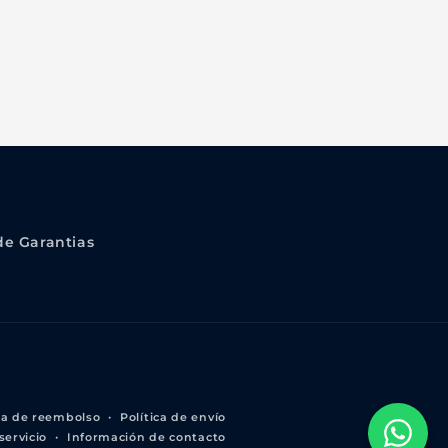
 de Garantias
ica de reembolso
Política de envío
servicio
Información de contacto