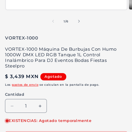
Abrir
Ab
elemento
e
multimedia
m
de
1
/
6
1
2
en
e
una
u
SKU:
VORTEX-1000
ventana
v
modal
m
VORTEX-1000 Máquina De Burbujas Con Humo
1000W DMX LED RGB Tanque 1L Control
Inalámbrico Para DJ Eventos Bodas Fiestas
Steelpro
Precio
$ 3,439 MXN
Agotado
habitual
Los
gastos de envío
se calculan en la pantalla de pago.
Cantidad
Reducir
Aumentar
cantidad
cantidad
para
para
EXISTENCIAS: Agotado temporalmente
VORTEX-
VORTEX-