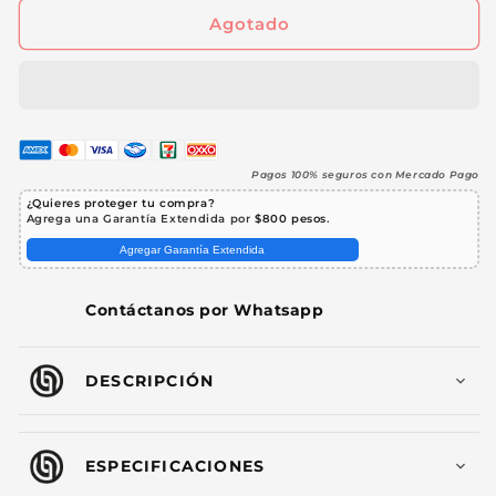
1000
1000
Agotado
Máquina
Máquina
De
De
Burbujas
Burbujas
Con
Con
Humo
Humo
1000W
1000W
DMX
DMX
Pagos 100% seguros con Mercado Pago
LED
LED
¿Quieres proteger tu compra?
RGB
RGB
Agrega una Garantía Extendida por
$800 pesos
.
Tanque
Tanque
Agregar Garantía Extendida
1L
1L
Control
Control
Inalámbrico
Inalámbrico
Contáctanos por Whatsapp
Para
Para
DJ
DJ
Eventos
Eventos
DESCRIPCIÓN
Bodas
Bodas
Fiestas
Fiestas
Steelpro
Steelpro
ESPECIFICACIONES