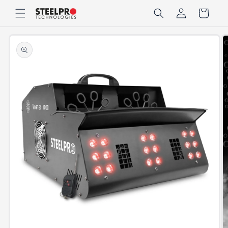
Ir
Iniciar
directamente
Carrito
sesión
al contenido
Ir
directamente
a la
información
del producto