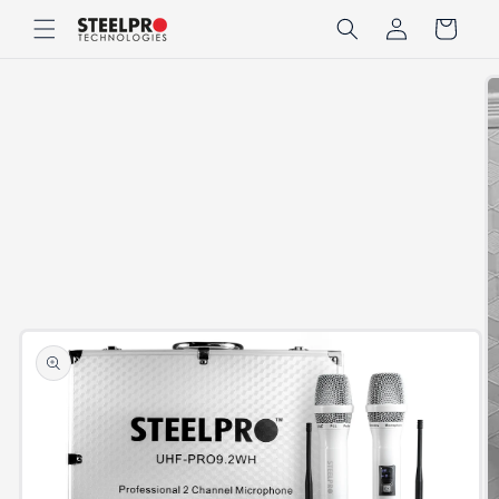
Ir
Iniciar
directamente
Carrito
sesión
al contenido
Ir
directamente
a la
información
del producto