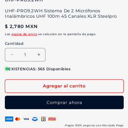
m
UHF-PRO9.2WH Sistema De 2 Micrófonos
Inalámbricos UHF 100m 45 Canales XLR Steelpro
Precio
$ 2,780 MXN
habitual
Los
gastos de envío
se calculan en la pantalla de pago.
Cantidad
Reducir
Aumentar
cantidad
cantidad
para
para
EXISTENCIAS: 365 Disponibles
UHF-
UHF-
PRO9.2WH
PRO9.2WH
Agregar al carrito
Sistema
Sistema
De
De
2
2
Comprar ahora
Micrófonos
Micrófonos
Inalámbricos
Inalámbricos
UHF
UHF
100m
100m
Pagos 100% seguros con Mercado Pago