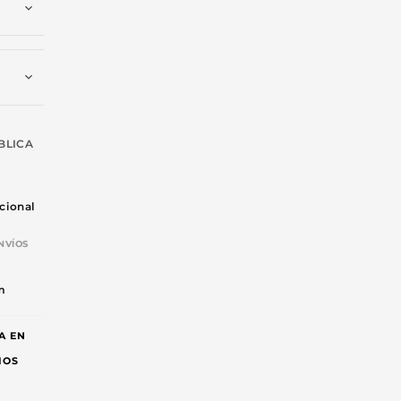
BLICA
cional
NVÍOS
-
m
A EN
IOS