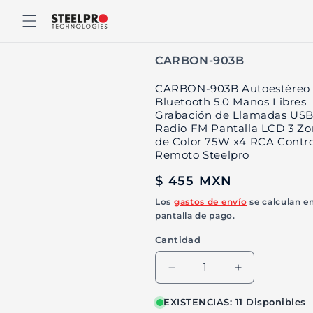
Ir
directamente
al contenido
SKU:
CARBON-903B
CARBON-903B Autoestéreo 
Bluetooth 5.0 Manos Libres
Grabación de Llamadas USB
Radio FM Pantalla LCD 3 Zo
de Color 75W x4 RCA Contro
Remoto Steelpro
Precio
$ 455 MXN
habitual
Los
gastos de envío
se calculan en
pantalla de pago.
Cantidad
Reducir
Aumentar
cantidad
cantidad
para
para
EXISTENCIAS: 11 Disponibles