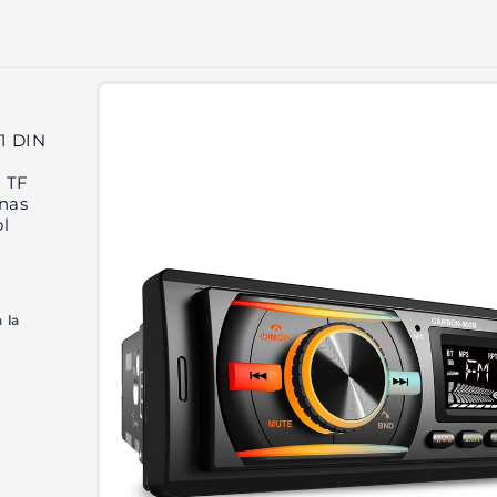
Ir
directamente
a la
información
1 DIN
del producto
 TF
nas
l
 la