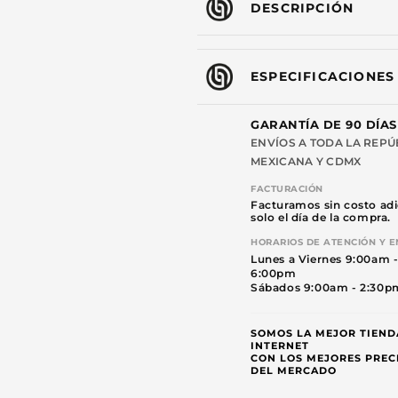
DESCRIPCIÓN
75W
75W
x4
x4
RCA
RCA
Control
Control
ESPECIFICACIONES
Remoto
Remoto
Steelpro
Steelpro
GARANTÍA DE 90 DÍAS
ENVÍOS A TODA LA REPÚ
MEXICANA Y CDMX
FACTURACIÓN
Facturamos sin costo adi
solo el día de la compra.
HORARIOS DE ATENCIÓN Y E
Lunes a Viernes 9:00am 
6:00pm
Sábados 9:00am - 2:30p
SOMOS LA MEJOR TIEND
INTERNET
CON LOS MEJORES PREC
DEL MERCADO